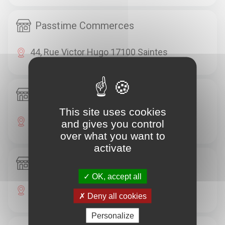
Passtime Commerces
44, Rue Victor Hugo 17100 Saintes
Passtime Commerces
This site uses cookies
11, Rue Saint Michel 17100 Saintes
and gives you control
over what you want to
activate
Passtime Commerces
OK, accept all
7, Route De Gémozac 17100 Saintes
Deny all cookies
Personalize