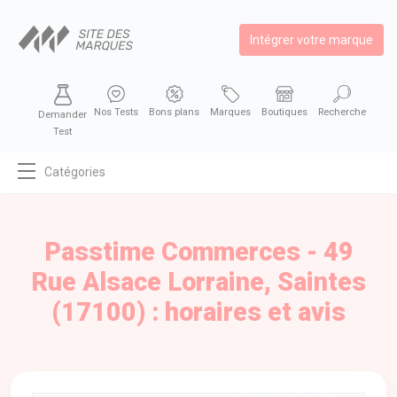
Intégrer votre marque
Nos Tests
Bons plans
Marques
Boutiques
Recherche
Demander
Test
Catégories
MODE
BEAUTÉ
Passtime Commerces - 49
BIEN MANGER
Rue Alsace Lorraine, Saintes
SE DIVERTIR
(17100) : horaires et avis
HIGH-TECH
BIEN CHEZ SOI
AUTOMOBILE