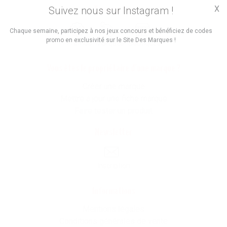
X
Suivez nous sur Instagram !
Trouvez des
Chaque semaine, participez à nos jeux concours et bénéficiez de codes
promo en exclusivité sur le Site Des Marques !
Promos
Marques
Boutiques
Vous êtes le propriétaire d'une marque ?
Créer une marque
Mettre à jour une fiche marque
Faire tester un produit
Newsletter
Inscription
Informations
Mentions légales
Conditions générales de vente