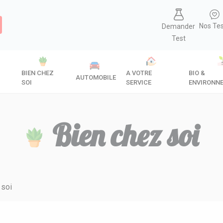
Nos Te
Demander
Test
BIEN CHEZ
A VOTRE
BIO &
AUTOMOBILE
SOI
SERVICE
ENVIRONN
Bien chez soi
 soi