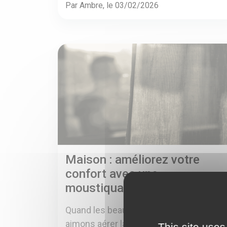
Par Ambre, le 03/02/2026
Maison : améliorez votre
confort avec une
moustiquaire bien choisie !
Quand les beaux jours arrivent, nous
aimons aérer la maison, laisser entr...
This site uses