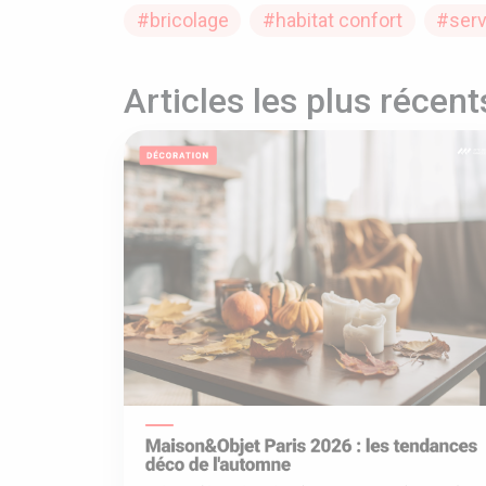
#bricolage
#habitat confort
#serv
Articles les plus récent