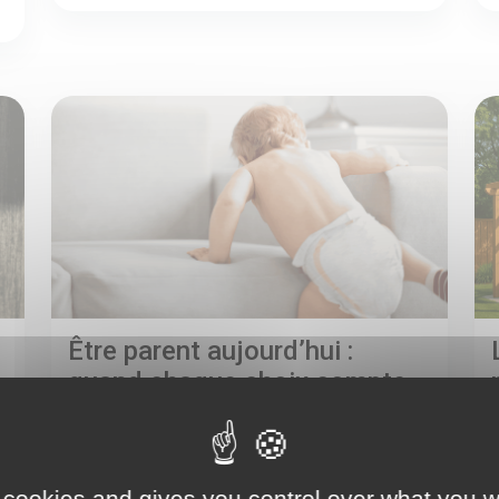
Être parent aujourd’hui :
quand chaque choix compte
Devenir parent, c’est un bouleversement.
Avant même la naissance, to...
 cookies and gives you control over what you w