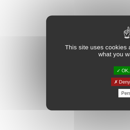
This site uses cookies 
what you wa
OK, 
Deny 
Per