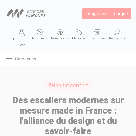
Intégrer votre marque
Nos Tests
Bons plans
Marques
Boutiques
Recherche
Demander
Test
Catégories
MODE
BEAUTÉ
#Habitat confort
BIEN MANGER
Des escaliers modernes sur
SE DIVERTIR
mesure made in France :
HIGH-TECH
l’alliance du design et du
BIEN CHEZ SOI
savoir-faire
AUTOMOBILE