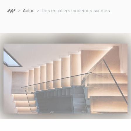
A VOTRE SERVICE
Actus
Des escaliers modernes sur mes...
BIO & ENVIRONNEMENT
ENTREPRISE
ANIMAUX
CATALOGUES