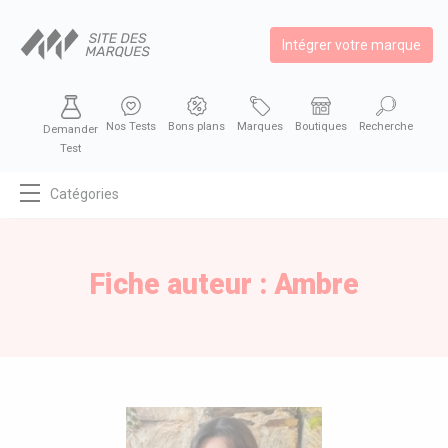
Intégrer votre marque
Nos Tests
Bons plans
Marques
Boutiques
Recherche
Demander
Test
Catégories
MODE
BEAUTÉ
Fiche auteur : Ambre
BIEN MANGER
SE DIVERTIR
HIGH-TECH
BIEN CHEZ SOI
AUTOMOBILE