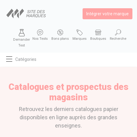
Intégrer votre marque
Nos Tests
Bons plans
Marques
Boutiques
Recherche
Demander
Test
Catégories
MODE
BEAUTÉ
Catalogues et prospectus des
BIEN MANGER
magasins
SE DIVERTIR
Retrouvez les derniers catalogues papier
HIGH-TECH
disponibles en ligne auprès des grandes
BIEN CHEZ SOI
enseignes.
AUTOMOBILE