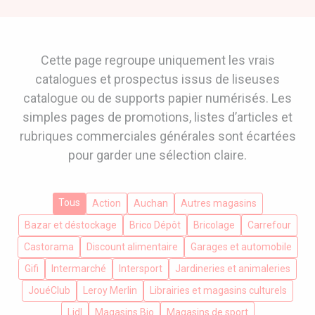
A VOTRE SERVICE
BIO & ENVIRONNEMENT
Cette page regroupe uniquement les vrais
ENTREPRISE
catalogues et prospectus issus de liseuses
ANIMAUX
catalogue ou de supports papier numérisés. Les
CATALOGUES
simples pages de promotions, listes d’articles et
rubriques commerciales générales sont écartées
pour garder une sélection claire.
Tous
Action
Auchan
Autres magasins
Bazar et déstockage
Brico Dépôt
Bricolage
Carrefour
Castorama
Discount alimentaire
Garages et automobile
Gifi
Intermarché
Intersport
Jardineries et animaleries
JouéClub
Leroy Merlin
Librairies et magasins culturels
Lidl
Magasins Bio
Magasins de sport