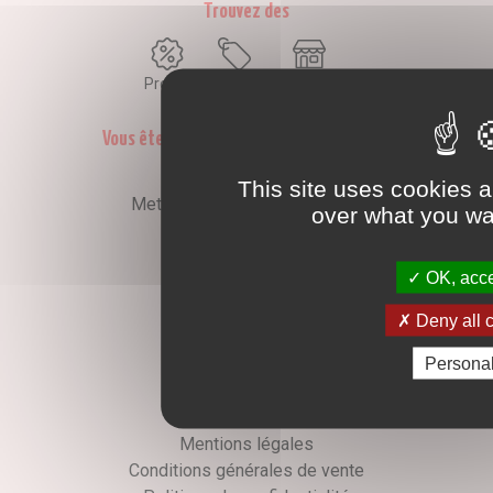
Trouvez des
Promos
Marques
Boutiques
Vous êtes le propriétaire d'une marque ?
Créer une marque
This site uses cookies a
Mettre à jour une fiche marque
over what you wan
Faire tester un produit
Newsletter
OK, acce
Deny all 
Inscription
Personal
Informations
Mentions légales
Conditions générales de vente