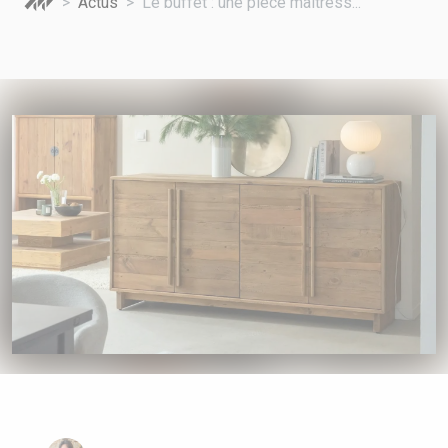
Actus
Le buffet : une pièce maîtress...
A VOTRE SERVICE
BIO & ENVIRONNEMENT
ENTREPRISE
ANIMAUX
CATALOGUES