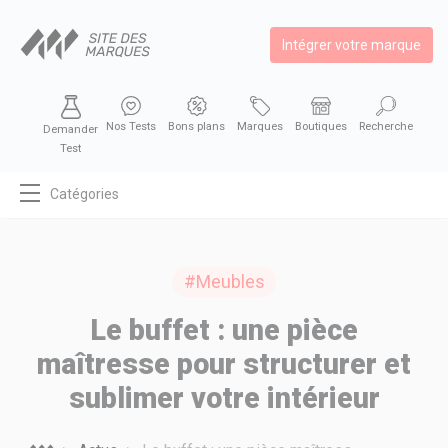
Intégrer votre marque
Nos Tests
Bons plans
Marques
Boutiques
Recherche
Demander
Test
Catégories
MODE
BEAUTÉ
#Meubles
BIEN MANGER
Le buffet : une pièce
SE DIVERTIR
maîtresse pour structurer et
HIGH-TECH
sublimer votre intérieur
BIEN CHEZ SOI
AUTOMOBILE