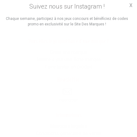
X
Suivez nous sur Instagram !
Trouvez des
Chaque semaine, participez à nos jeux concours et bénéficiez de codes
promo en exclusivité sur le Site Des Marques !
Promos
Marques
Boutiques
Vous êtes le propriétaire d'une marque ?
Créer une marque
Mettre à jour une fiche marque
Faire tester un produit
Newsletter
Inscription
Informations
Mentions légales
Conditions générales de vente