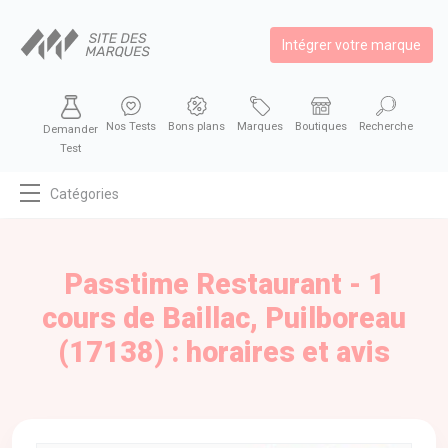
Intégrer votre marque
Nos Tests
Bons plans
Marques
Boutiques
Recherche
Demander
Test
Catégories
MODE
BEAUTÉ
Passtime Restaurant - 1
BIEN MANGER
cours de Baillac, Puilboreau
SE DIVERTIR
(17138) : horaires et avis
HIGH-TECH
BIEN CHEZ SOI
AUTOMOBILE