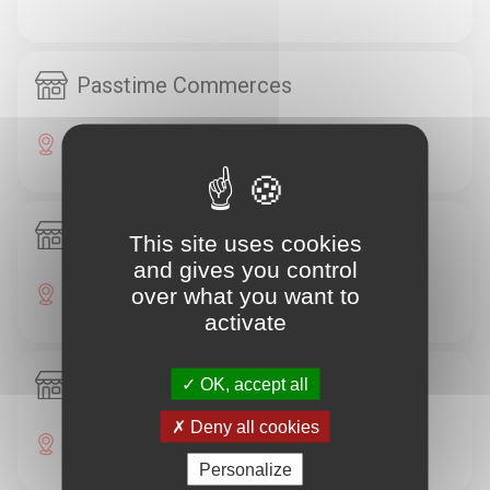
Passtime Commerces
8 Rue De Belgique 17138 Puilboreau
Passtime Commerces
This site uses cookies
and gives you control
6 Rue De Belgique 17138 Puilboreau
over what you want to
activate
Passtime Commerces
OK, accept all
Deny all cookies
Rue Du 18 Juin 17138 Puilboreau
Personalize