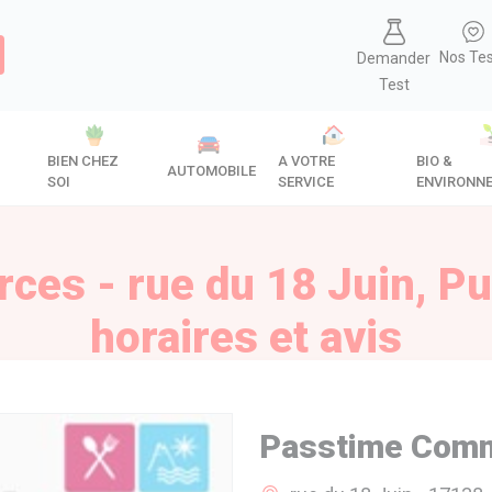
Nos Te
Demander
Test
BIEN CHEZ
A VOTRE
BIO &
AUTOMOBILE
SOI
SERVICE
ENVIRONN
es - rue du 18 Juin, Pui
horaires et avis
Passtime Com