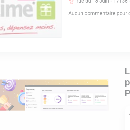
rue du 18 Juin - 17138 
Aucun commentaire pour c
L
p
P