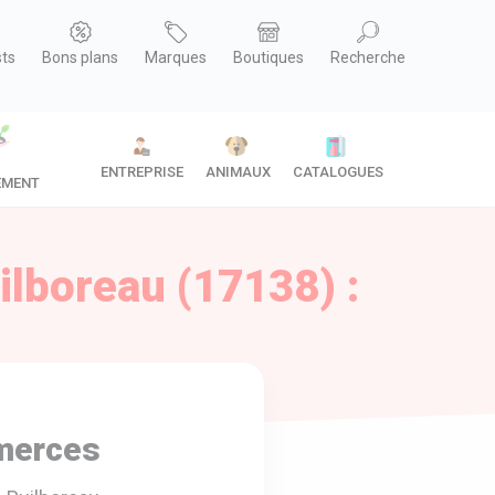
sts
Bons plans
Marques
Boutiques
Recherche
ENTREPRISE
ANIMAUX
CATALOGUES
EMENT
lboreau (17138) :
merces