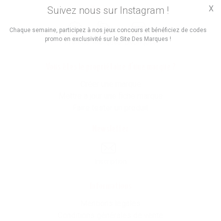
X
Suivez nous sur Instagram !
Trouvez des
Chaque semaine, participez à nos jeux concours et bénéficiez de codes
promo en exclusivité sur le Site Des Marques !
Promos
Marques
Boutiques
Vous êtes le propriétaire d'une marque ?
Créer une marque
Mettre à jour une fiche marque
Faire tester un produit
Newsletter
Inscription
Informations
Mentions légales
Conditions générales de vente