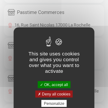
Passtime Commerces
16, Rue Saint Nicolas 17000 La Rochelle
Passtime Commerces
This site uses cookies
30, Rue Dupaty 17000 La Rochelle
and gives you control
over what you want to
activate
Passtime Commerces
OK, accept all
Avenue De La Résistance 17000 La Rochelle
Deny all cookies
Personalize