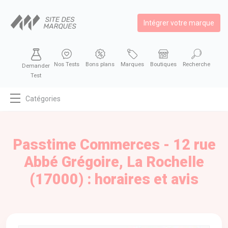
Intégrer votre marque
Nos Tests
Bons plans
Marques
Boutiques
Recherche
Demander
Test
Catégories
MODE
BEAUTÉ
Passtime Commerces - 12 rue
BIEN MANGER
Abbé Grégoire, La Rochelle
SE DIVERTIR
(17000) : horaires et avis
HIGH-TECH
BIEN CHEZ SOI
AUTOMOBILE