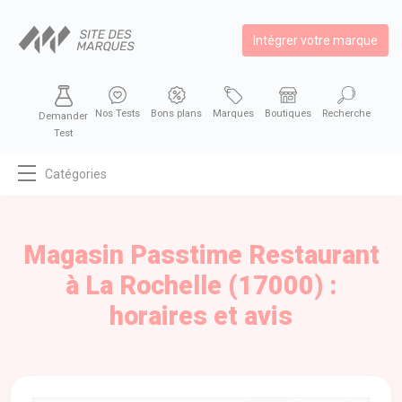
Intégrer votre marque
Nos Tests
Bons plans
Marques
Boutiques
Recherche
Demander
Test
Catégories
MODE
BEAUTÉ
Magasin Passtime Restaurant
BIEN MANGER
à La Rochelle (17000) :
SE DIVERTIR
horaires et avis
HIGH-TECH
BIEN CHEZ SOI
AUTOMOBILE