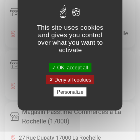
Magasin Passtime Commerces à La
Rochelle (17000)
This site uses cookies
Avenue De La Résistance 17000 La Rochelle
and gives you control
over what you want to
activate
Magasin Passtime Commerces à La
OK, accept all
Rochelle (17000)
Deny all cookies
22 Rue Thiers 17000 La Rochelle
Personalize
Magasin Passtime Commerces à La
Rochelle (17000)
27 Rue Dupaty 17000 La Rochelle