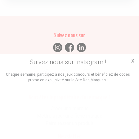
Suivez nous sur
X
Suivez nous sur Instagram !
Trouvez des
Chaque semaine, participez à nos jeux concours et bénéficiez de codes
promo en exclusivité sur le Site Des Marques !
Promos
Marques
Boutiques
Vous êtes le propriétaire d'une marque ?
Créer une marque
Mettre à jour une fiche marque
Faire tester un produit
Newsletter