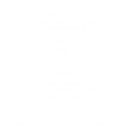
Vous êtes le propriétaire d'une marque ?
Créer une marque
Mettre à jour une fiche marque
Faire tester un produit
Newsletter
Inscription
Informations
Mentions légales
Conditions générales de vente
Politique de confidentialité
sitedesmarques.com© - 2004 - 2026 - Tous droit résevés -