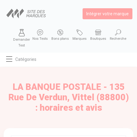
Intégrer votre marque
Nos Tests
Bons plans
Marques
Boutiques
Recherche
Demander
Test
Catégories
MODE
BEAUTÉ
LA BANQUE POSTALE - 135
BIEN MANGER
Rue De Verdun, Vittel (88800)
SE DIVERTIR
: horaires et avis
HIGH-TECH
BIEN CHEZ SOI
AUTOMOBILE