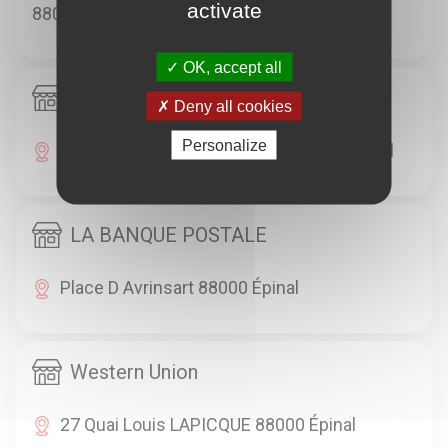
activate
88000 Épinal
OK, accept all
LA BANQUE POSTALE
Deny all cookies
Personalize
30 Ter Route De Remiremont 88000 Épinal
LA BANQUE POSTALE
Place D Avrinsart 88000 Épinal
Western Union
27 Quai Louis LAPICQUE 88000 Épinal