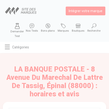
Intégrer votre marque
Nos Tests
Bons plans
Marques
Boutiques
Recherche
Demander
Test
Catégories
MODE
BEAUTÉ
LA BANQUE POSTALE - 8
BIEN MANGER
Avenue Du Marechal De Lattre
SE DIVERTIR
De Tassig, Épinal (88000) :
HIGH-TECH
horaires et avis
BIEN CHEZ SOI
AUTOMOBILE