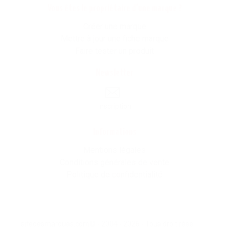
Vous êtes le propriétaire d'une marque ?
Créer une marque
Mettre à jour une fiche marque
Faire tester un produit
Newsletter
Inscription
Informations
Mentions légales
Conditions générales de vente
Politique de confidentialité
sitedesmarques.com© - 2004 - 2026 - Tous droit résevés -