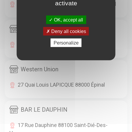
activate
30 Ter Route De Remiremont 88000 Épinal
OK, accept all
LA BANQUE POSTALE
Deny all cookies
Personalize
10 Rue Aristide Briand 88000 Épinal
Western Union
27 Quai Louis LAPICQUE 88000 Épinal
BAR LE DAUPHIN
17 Rue Dauphine 88100 Saint-Dié-Des-