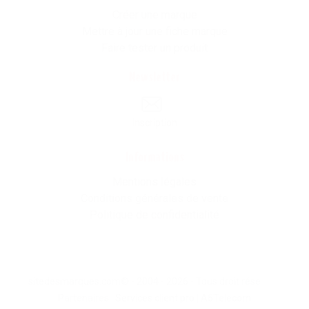
Créer une marque
Mettre à jour une fiche marque
Faire tester un produit
Newsletter
Inscription
Informations
Mentions légales
Conditions générales de vente
Politique de confidentialité
sitedesmarques.com© - 2004 - 2026 - Tous droit résevés -
Partenaires :
Services client pro
|
A6Telecom