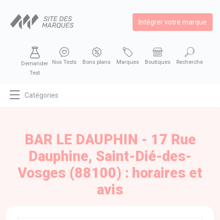
Intégrer votre marque
Nos Tests
Bons plans
Marques
Boutiques
Recherche
Demander
Test
Catégories
MODE
BEAUTÉ
BAR LE DAUPHIN - 17 Rue
BIEN MANGER
Dauphine, Saint-Dié-des-
SE DIVERTIR
Vosges (88100) : horaires et
HIGH-TECH
avis
BIEN CHEZ SOI
AUTOMOBILE