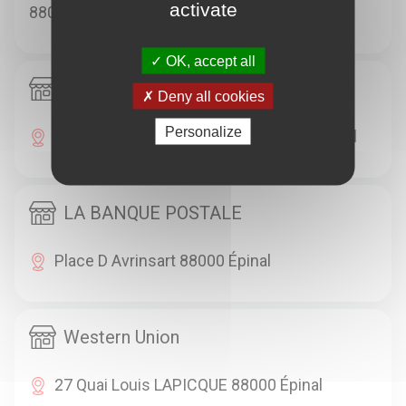
activate
88000 Épinal
OK, accept all
LA BANQUE POSTALE
Deny all cookies
Personalize
30 Ter Route De Remiremont 88000 Épinal
LA BANQUE POSTALE
Place D Avrinsart 88000 Épinal
Western Union
27 Quai Louis LAPICQUE 88000 Épinal