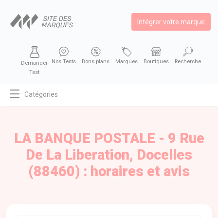
Intégrer votre marque
Nos Tests
Bons plans
Marques
Boutiques
Recherche
Demander
Test
Catégories
MODE
BEAUTÉ
LA BANQUE POSTALE - 9 Rue
BIEN MANGER
De La Liberation, Docelles
SE DIVERTIR
(88460) : horaires et avis
HIGH-TECH
BIEN CHEZ SOI
AUTOMOBILE