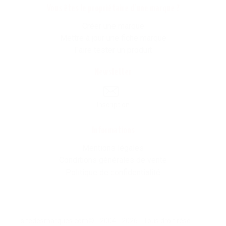
Vous êtes le propriétaire d'une marque ?
Créer une marque
Mettre à jour une fiche marque
Faire tester un produit
Newsletter
Inscription
Informations
Mentions légales
Conditions générales de vente
Politique de confidentialité
sitedesmarques.com© - 2004 - 2026 - Tous droit résevés -