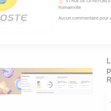
31 RUE DE LA REPUBLIQ
Romainville
Aucun commentaire pour c
L
p
R