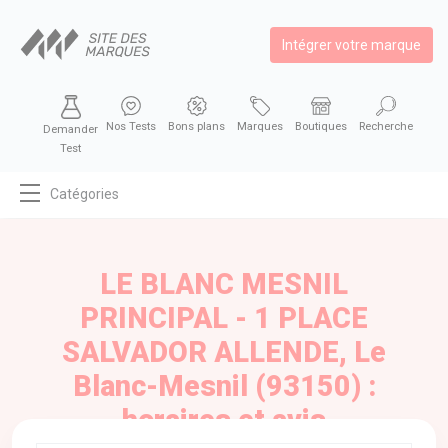
Intégrer votre marque
Nos Tests
Bons plans
Marques
Boutiques
Recherche
Demander
Test
Catégories
MODE
BEAUTÉ
LE BLANC MESNIL
BIEN MANGER
PRINCIPAL - 1 PLACE
SE DIVERTIR
SALVADOR ALLENDE, Le
HIGH-TECH
Blanc-Mesnil (93150) :
BIEN CHEZ SOI
horaires et avis
AUTOMOBILE