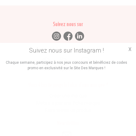
Suivez nous sur
X
Suivez nous sur Instagram !
Trouvez des
Chaque semaine, participez à nos jeux concours et bénéficiez de codes
promo en exclusivité sur le Site Des Marques !
Promos
Marques
Boutiques
Vous êtes le propriétaire d'une marque ?
Créer une marque
Mettre à jour une fiche marque
Faire tester un produit
Newsletter