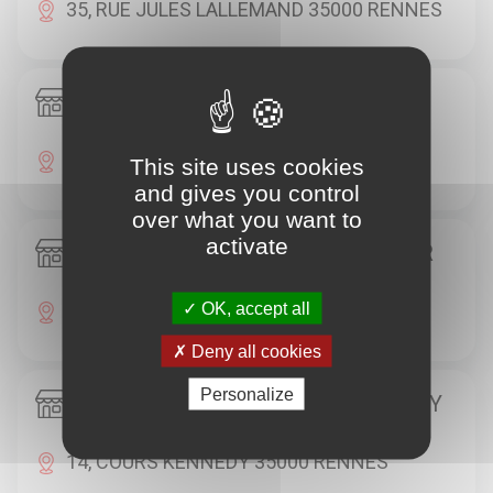
35, RUE JULES LALLEMAND 35000 RENNES
Caisse d'Epargne RENNES HOCHE
21, RUE HOCHE 35000 RENNES
This site uses cookies
and gives you control
over what you want to
activate
Caisse d'Epargne RENNES JANVIER
OK, accept all
12, AVENUE JANVIER 35000 RENNES
Deny all cookies
Personalize
Caisse d'Epargne RENNES KENNEDY
14, COURS KENNEDY 35000 RENNES