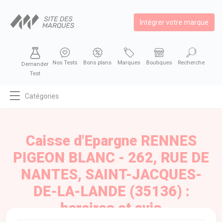
Intégrer votre marque
Nos Tests
Bons plans
Marques
Boutiques
Recherche
Demander
Test
Catégories
MODE
BEAUTÉ
Caisse d'Epargne RENNES
BIEN MANGER
PIGEON BLANC - 262, RUE DE
SE DIVERTIR
NANTES, SAINT-JACQUES-
HIGH-TECH
DE-LA-LANDE (35136) :
BIEN CHEZ SOI
horaires et avis
AUTOMOBILE