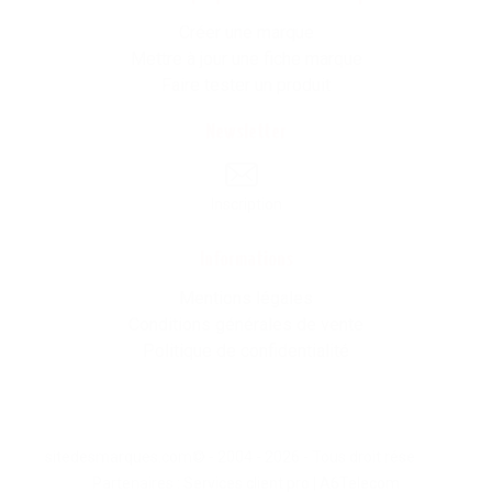
Créer une marque
Mettre à jour une fiche marque
Faire tester un produit
Newsletter
Inscription
Informations
Mentions légales
Conditions générales de vente
Politique de confidentialité
sitedesmarques.com© - 2004 - 2026 - Tous droit résevés -
Partenaires :
Services client pro
|
A6Telecom