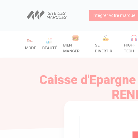
Intégrer votre marque
BIEN
SE
HIGH-
MODE
BEAUTÉ
MANGER
DIVERTIR
TECH
Caisse d'Epargn
RENN