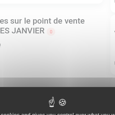
s sur le point de vente
NES JANVIER
0
!
 cookies and gives you control over what you w