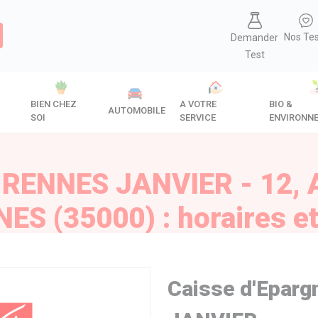
Nos Te
Demander
Test
BIEN CHEZ
A VOTRE
BIO &
AUTOMOBILE
SOI
SERVICE
ENVIRONN
e RENNES JANVIER - 12,
ES (35000) : horaires et
Caisse d'Epar