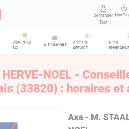
Nos Te
Demander
Test
BIEN CHEZ
A VOTRE
BIO &
AUTOMOBILE
SOI
SERVICE
ENVIRONN
 HERVE-NOEL - Conseiller
ais (33820) : horaires et 
Axa - M. STAA