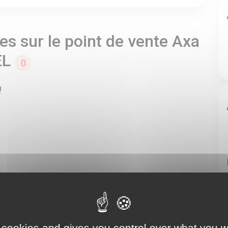
s sur le point de vente Axa
EL
0
!
 cookies and gives you control over what you w