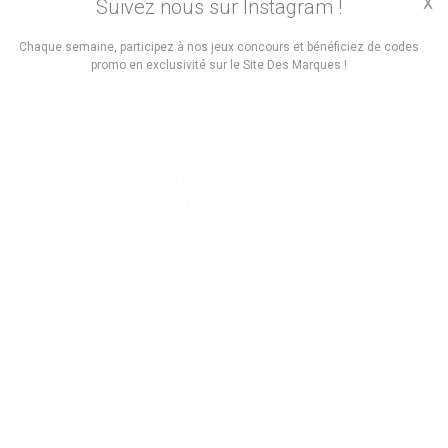
X
Suivez nous sur Instagram !
Trouvez des
Chaque semaine, participez à nos jeux concours et bénéficiez de codes
promo en exclusivité sur le Site Des Marques !
Promos
Marques
Boutiques
Vous êtes le propriétaire d'une marque ?
Créer une marque
Mettre à jour une fiche marque
Faire tester un produit
Newsletter
Inscription
Informations
Mentions légales
Conditions générales de vente
Politique de confidentialité