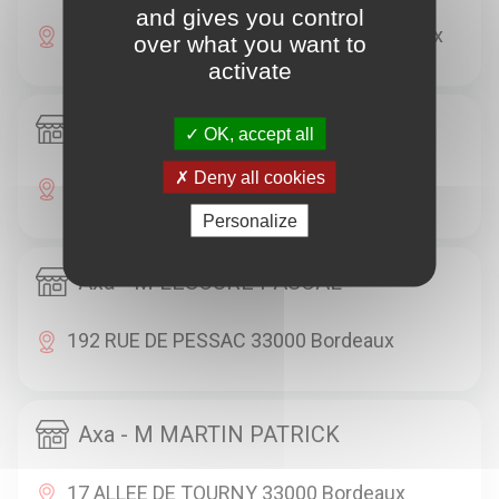
and gives you control
32B RUE JENNY LEPREUX 33000 Bordeaux
over what you want to
activate
Axa - M LAFARGUE BENOIT
OK, accept all
Deny all cookies
228 RUE TURENNE 33000 Bordeaux
Personalize
Axa - M LESCURE PASCAL
192 RUE DE PESSAC 33000 Bordeaux
Axa - M MARTIN PATRICK
17 ALLEE DE TOURNY 33000 Bordeaux