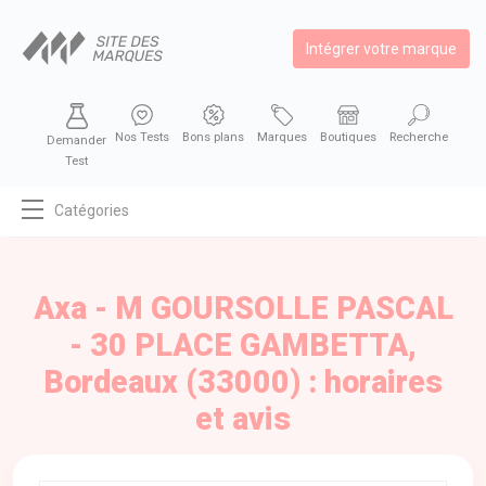
Intégrer votre marque
Nos Tests
Bons plans
Marques
Boutiques
Recherche
Demander
Test
Catégories
MODE
BEAUTÉ
Axa - M GOURSOLLE PASCAL
BIEN MANGER
- 30 PLACE GAMBETTA,
SE DIVERTIR
Bordeaux (33000) : horaires
HIGH-TECH
et avis
BIEN CHEZ SOI
AUTOMOBILE