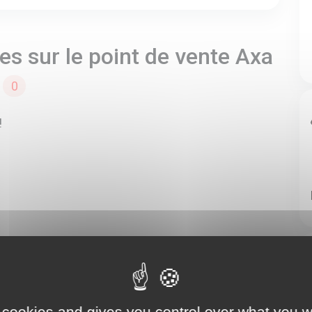
s sur le point de vente Axa
K
0
!
 cookies and gives you control over what you w