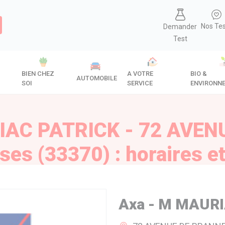
Nos Te
Demander
Test
BIEN CHEZ
A VOTRE
BIO &
AUTOMOBILE
SOI
SERVICE
ENVIRONN
IAC PATRICK - 72 AVEN
ses (33370) : horaires et
Axa - M MAUR