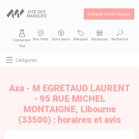
Intégrer votre marque
Nos Tests
Bons plans
Marques
Boutiques
Recherche
Demander
Test
Catégories
MODE
BEAUTÉ
Axa - M EGRETAUD LAURENT
BIEN MANGER
- 95 RUE MICHEL
SE DIVERTIR
MONTAIGNE, Libourne
HIGH-TECH
(33500) : horaires et avis
BIEN CHEZ SOI
AUTOMOBILE