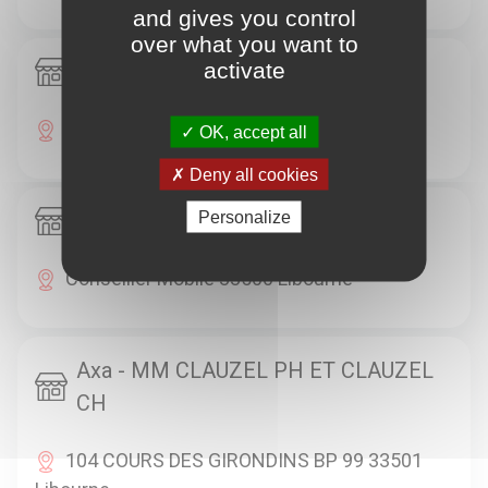
and gives you control
over what you want to
activate
Axa - M. DIBOS MAX
Conseiller Mobile 33500 Libourne
OK, accept all
Deny all cookies
Personalize
Axa - M. DUMON MICKAEL
Conseiller Mobile 33500 Libourne
Axa - MM CLAUZEL PH ET CLAUZEL
CH
104 COURS DES GIRONDINS BP 99 33501