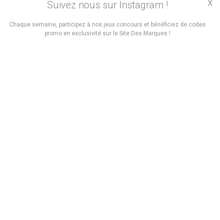
X
Suivez nous sur Instagram !
Trouvez des
Chaque semaine, participez à nos jeux concours et bénéficiez de codes
promo en exclusivité sur le Site Des Marques !
Promos
Marques
Boutiques
Vous êtes le propriétaire d'une marque ?
Créer une marque
Mettre à jour une fiche marque
Faire tester un produit
Newsletter
Inscription
Informations
Mentions légales
Conditions générales de vente