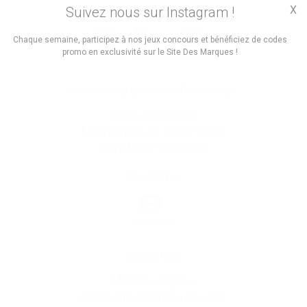
X
Suivez nous sur Instagram !
Trouvez des
Chaque semaine, participez à nos jeux concours et bénéficiez de codes
promo en exclusivité sur le Site Des Marques !
Promos
Marques
Boutiques
Vous êtes le propriétaire d'une marque ?
Créer une marque
Mettre à jour une fiche marque
Faire tester un produit
Newsletter
Inscription
Informations
Mentions légales
Conditions générales de vente