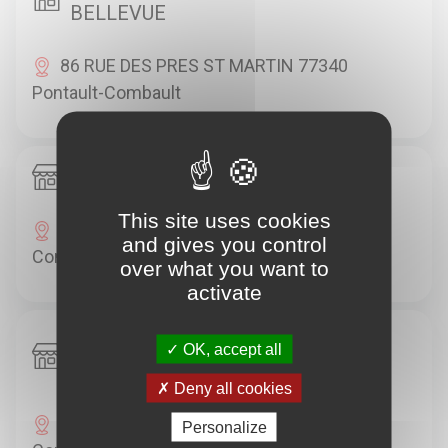
BELLEVUE
86 RUE DES PRES ST MARTIN 77340
Pontault-Combault
Michelin Point S - SODIFAS
This site uses cookies
26 RUE RAOUL DAUTRY 77340 Pontault-
and gives you control
Combault
over what you want to
activate
Michelin Renault - GARAGE DE
OK, accept all
PONTAULT
Deny all cookies
8 AV LUCIEN BRUNET 77340 Pontault-
Personalize