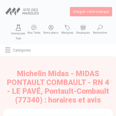
Intégrer votre marque
Nos Tests
Bons plans
Marques
Boutiques
Recherche
Demander
Test
Catégories
MODE
BEAUTÉ
Michelin Midas - MIDAS
BIEN MANGER
PONTAULT COMBAULT - RN 4
SE DIVERTIR
- LE PAVÉ, Pontault-Combault
HIGH-TECH
(77340) : horaires et avis
BIEN CHEZ SOI
AUTOMOBILE