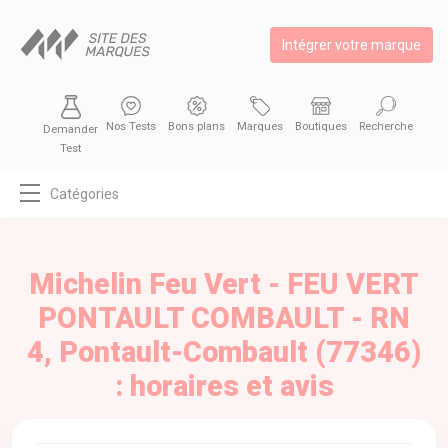
Intégrer votre marque
Nos Tests
Bons plans
Marques
Boutiques
Recherche
Demander
Test
Catégories
MODE
BEAUTÉ
Michelin Feu Vert - FEU VERT
BIEN MANGER
PONTAULT COMBAULT - RN
SE DIVERTIR
4, Pontault-Combault (77346)
HIGH-TECH
: horaires et avis
BIEN CHEZ SOI
AUTOMOBILE