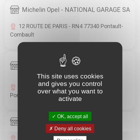
Michelin Opel - NATIONAL GARAGE SA
12 ROUTE DE PARIS - RN4 77340 Pontault-
Combault
Michelin Peugeot - GARAGE
BELLEVUE
This site uses cookies
and gives you control
86 RUE DES PRES ST MARTIN 77340
over what you want to
Pontault-Combault
activate
OK, accept all
Michelin Point S - SODIFAS
Deny all cookies
26 RUE RAOUL DAUTRY 77340 Pontault-