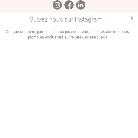
X
Suivez nous sur Instagram !
Trouvez des
Chaque semaine, participez à nos jeux concours et bénéficiez de codes
promo en exclusivité sur le Site Des Marques !
Promos
Marques
Boutiques
Vous êtes le propriétaire d'une marque ?
Créer une marque
Mettre à jour une fiche marque
Faire tester un produit
Newsletter
Inscription
Informations