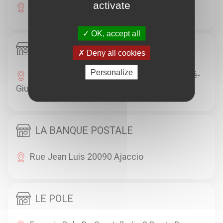
activate
4 Cours Napoleon 20000 Ajaccio
OK, accept all
SPAR
Deny all cookies
Personalize
Bvd Stephanopoli De Comene X Rue André-
Giusti Et Jules Mondoloni 20000 Ajaccio
LA BANQUE POSTALE
Rue Jean Luis 20090 Ajaccio
LE POLE