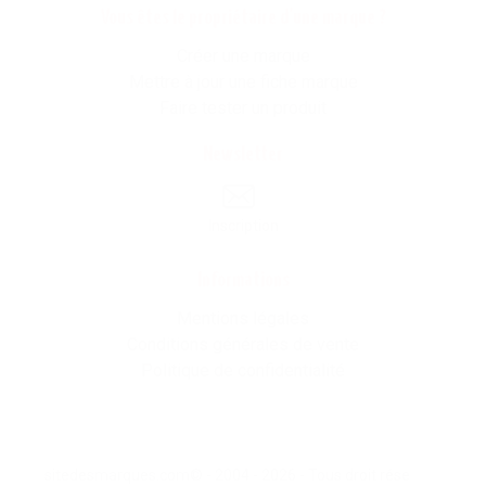
Vous êtes le propriétaire d'une marque ?
Créer une marque
Mettre à jour une fiche marque
Faire tester un produit
Newsletter
Inscription
Informations
Mentions légales
Conditions générales de vente
Politique de confidentialité
sitedesmarques.com© - 2004 - 2026 - Tous droit résevés -