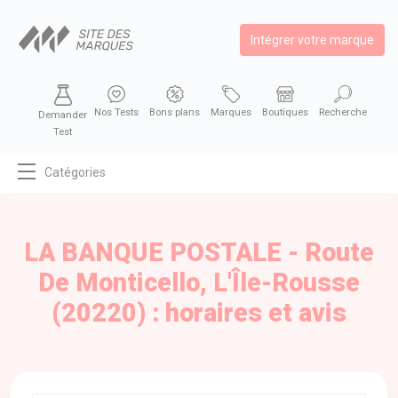
Intégrer votre marque
Nos Tests
Bons plans
Marques
Boutiques
Recherche
Demander
Test
Catégories
MODE
BEAUTÉ
LA BANQUE POSTALE - Route
BIEN MANGER
De Monticello, L'Île-Rousse
SE DIVERTIR
(20220) : horaires et avis
HIGH-TECH
BIEN CHEZ SOI
AUTOMOBILE