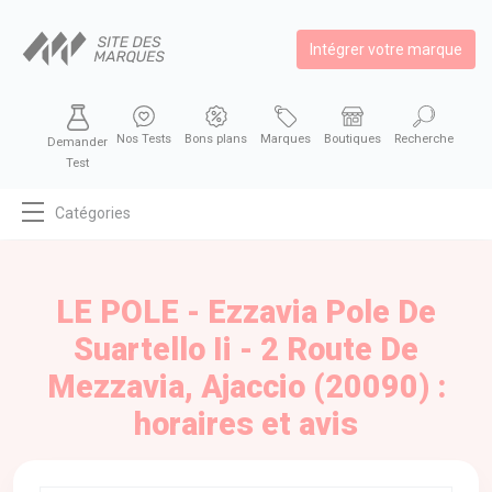
Intégrer votre marque
Nos Tests
Bons plans
Marques
Boutiques
Recherche
Demander
Test
Catégories
MODE
BEAUTÉ
LE POLE - Ezzavia Pole De
BIEN MANGER
Suartello Ii - 2 Route De
SE DIVERTIR
Mezzavia, Ajaccio (20090) :
HIGH-TECH
horaires et avis
BIEN CHEZ SOI
AUTOMOBILE