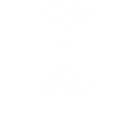
Créer une marque
Mettre à jour une fiche marque
Faire tester un produit
Newsletter
Inscription
Informations
Mentions légales
Conditions générales de vente
Politique de confidentialité
sitedesmarques.com© - 2004 - 2026 - Tous droit résevés -
Partenaires :
Services client pro
|
A6Telecom