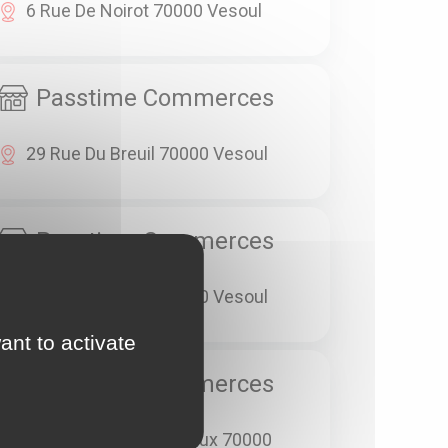
6 Rue De Noirot 70000 Vesoul
Passtime Commerces
29 Rue Du Breuil 70000 Vesoul
Passtime Commerces
33 Rue Du Breuil 70000 Vesoul
ant to activate
Passtime Commerces
25 Rue Georges Genoux 70000