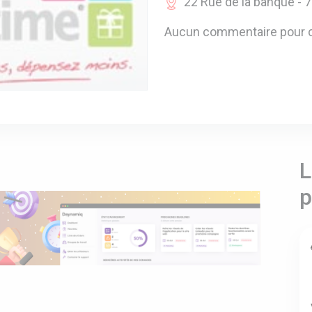
22 Rue de la banque - 
Aucun commentaire pour c
L
p