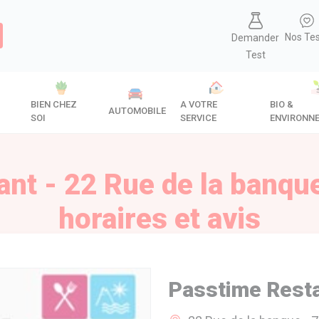
Nos Te
Demander
Test
BIEN CHEZ
A VOTRE
BIO &
AUTOMOBILE
SOI
SERVICE
ENVIRONN
nt - 22 Rue de la banque
horaires et avis
Passtime Rest