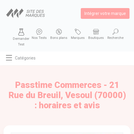
Intégrer votre marque
Nos Tests
Bons plans
Marques
Boutiques
Recherche
Demander
Test
Catégories
MODE
BEAUTÉ
Passtime Commerces - 21
BIEN MANGER
Rue du Breuil, Vesoul (70000)
SE DIVERTIR
: horaires et avis
HIGH-TECH
BIEN CHEZ SOI
AUTOMOBILE