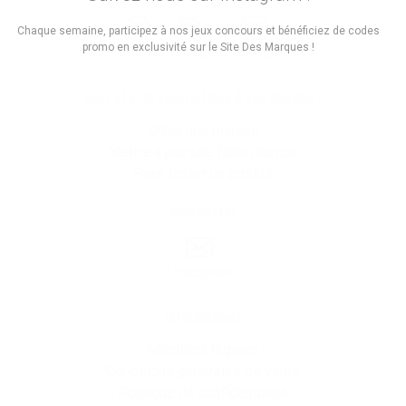
Chaque semaine, participez à nos jeux concours et bénéficiez de codes
promo en exclusivité sur le Site Des Marques !
Promos
Marques
Boutiques
Vous êtes le propriétaire d'une marque ?
Créer une marque
Mettre à jour une fiche marque
Faire tester un produit
Newsletter
Inscription
Informations
Mentions légales
Conditions générales de vente
Politique de confidentialité