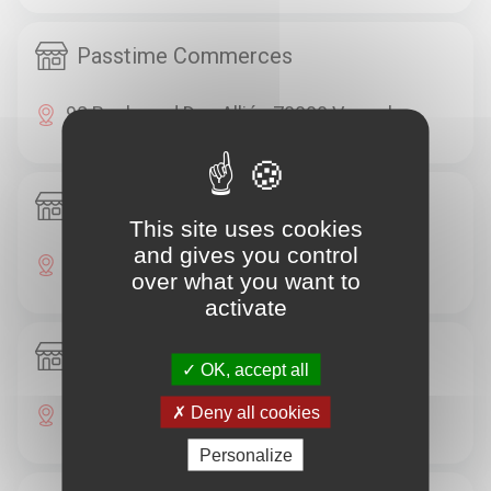
Passtime Commerces
98 Boulevard Des Alliés 70000 Vesoul
Passtime Commerces
This site uses cookies
and gives you control
8 Boulevard Des Alliés 70000 Vesoul
over what you want to
activate
Passtime Commerces
OK, accept all
25 Rue Georges Genoux 70000 Vesoul
Deny all cookies
Personalize