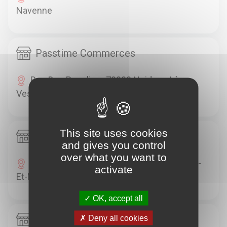
Navenne
Passtime Commerces
Rue Des Peupliers 70000 Noidans-Lès-
Vesoul
This site uses cookies
Passtime Loisirs
and gives you control
over what you want to
12 Avenue Des Rives Du Lac 70000 Vaivre-
activate
Et-Montoille
OK, accept all
Passtime Commerces
Deny all cookies