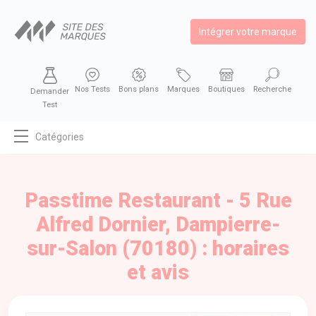
Intégrer votre marque
Nos Tests
Bons plans
Marques
Boutiques
Recherche
Demander
Test
Catégories
MODE
BEAUTÉ
Passtime Restaurant - 5 Rue
BIEN MANGER
Alfred Dornier, Dampierre-
SE DIVERTIR
sur-Salon (70180) : horaires
HIGH-TECH
et avis
BIEN CHEZ SOI
AUTOMOBILE