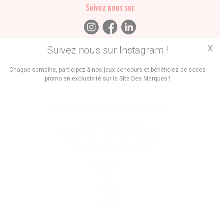
Suivez nous sur
X
Suivez nous sur Instagram !
Trouvez des
Chaque semaine, participez à nos jeux concours et bénéficiez de codes
promo en exclusivité sur le Site Des Marques !
Promos
Marques
Boutiques
Vous êtes le propriétaire d'une marque ?
Créer une marque
Mettre à jour une fiche marque
Faire tester un produit
Newsletter
Inscription