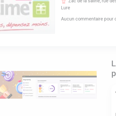
Zac de la saline, rue de
Lure
Aucun commentaire pour c
L
p