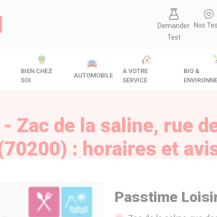
Nos Te
Demander
Test
BIEN CHEZ
A VOTRE
BIO &
AUTOMOBILE
SOI
SERVICE
ENVIRONN
- Zac de la saline, rue d
(70200) : horaires et avi
Passtime Loisi