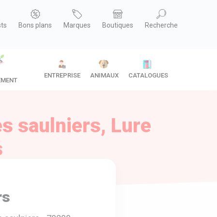
sts
Bons plans
Marques
Boutiques
Recherche
ENTREPRISE
ANIMAUX
CATALOGUES
EMENT
es saulniers, Lure
s
rs