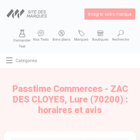
Intégrer votre marque
Nos Tests
Bons plans
Marques
Boutiques
Recherche
Demander
Test
Catégories
MODE
BEAUTÉ
Passtime Commerces - ZAC
BIEN MANGER
DES CLOYES, Lure (70200) :
SE DIVERTIR
horaires et avis
HIGH-TECH
BIEN CHEZ SOI
AUTOMOBILE