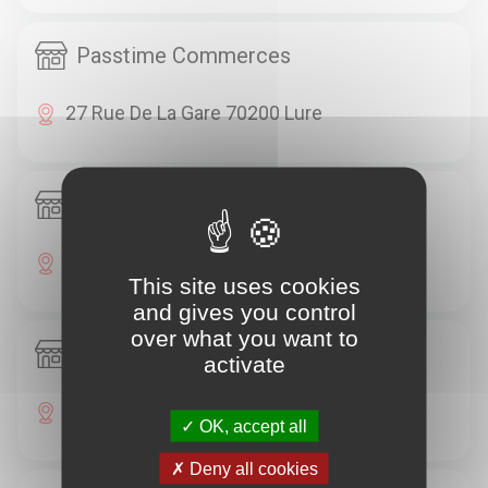
Passtime Commerces
27 Rue De La Gare 70200 Lure
Passtime Commerces
Route De Belfort 70200 Lure
This site uses cookies
and gives you control
over what you want to
Passtime Commerces
activate
42 Avenue De La République 70200 Lure
OK, accept all
Deny all cookies