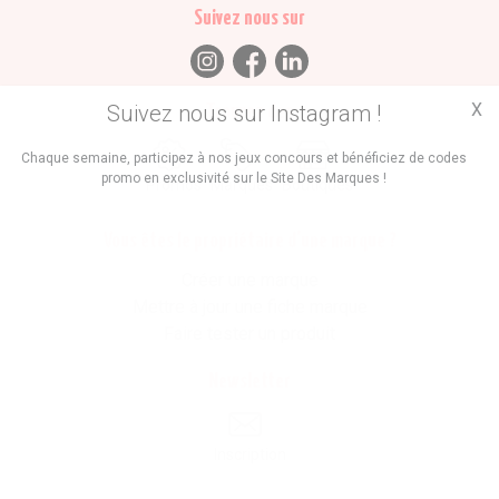
Suivez nous sur
X
Suivez nous sur Instagram !
Trouvez des
Chaque semaine, participez à nos jeux concours et bénéficiez de codes
promo en exclusivité sur le Site Des Marques !
Promos
Marques
Boutiques
Vous êtes le propriétaire d'une marque ?
Créer une marque
Mettre à jour une fiche marque
Faire tester un produit
Newsletter
Inscription