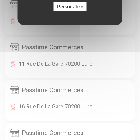
Passtime Commerces
Personalize
4 Avenue De La République 70200 Lure
Passtime Commerces
11 Rue De La Gare 70200 Lure
Passtime Commerces
16 Rue De La Gare 70200 Lure
Passtime Commerces