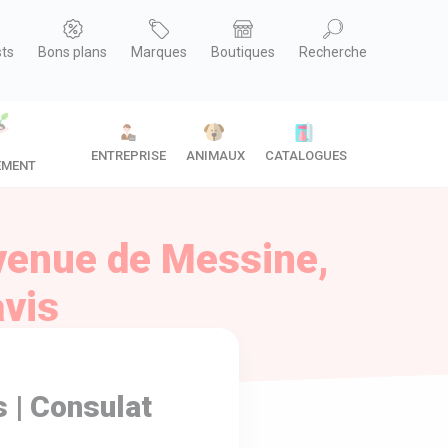
sts
Bons plans
Marques
Boutiques
Recherche
ENTREPRISE
ANIMAUX
CATALOGUES
EMENT
avenue de Messine,
avis
s | Consulat