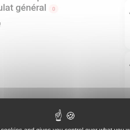
ulat général
0
!
 cookies and gives you control over what you w