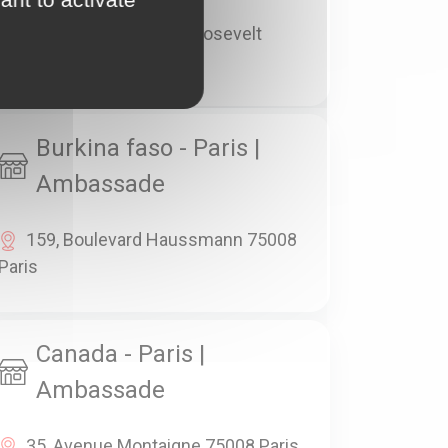
65, Avenue Franklin Roosevelt
75008 Paris
Burkina faso - Paris |
Ambassade
159, Boulevard Haussmann 75008
Paris
Canada - Paris |
Ambassade
35, Avenue Montaigne 75008 Paris