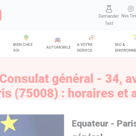
Nos Te
Demander
Test
BIEN CHEZ
A VOTRE
BIO &
AUTOMOBILE
SOI
SERVICE
ENVIRONN
| Consulat général - 34, 
is (75008) : horaires et 
Equateur - Pari