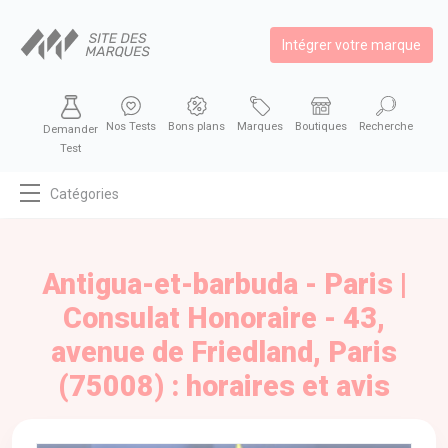
Intégrer votre marque
Nos Tests
Bons plans
Marques
Boutiques
Recherche
Demander
Test
Catégories
MODE
BEAUTÉ
Antigua-et-barbuda - Paris |
BIEN MANGER
Consulat Honoraire - 43,
SE DIVERTIR
avenue de Friedland, Paris
HIGH-TECH
(75008) : horaires et avis
BIEN CHEZ SOI
AUTOMOBILE