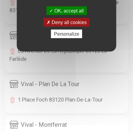
200 Route De Bandol / Chemin De La Lange
83110 Sanary-Sur-Mer
OK, accept all
Deny all cookies
Personalize
Vival - La Farlede
63 Avenue De La Republique 83120 La
Farlède
Vival - Plan De La Tour
1 Place Foch 83120 Plan-De-La-Tour
Vival - Montferrat