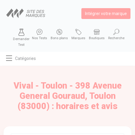
Intégrer votre marque
Nos Tests
Bons plans
Marques
Boutiques
Recherche
Demander
Test
Catégories
MODE
BEAUTÉ
Vival - Toulon - 398 Avenue
BIEN MANGER
General Gouraud, Toulon
SE DIVERTIR
(83000) : horaires et avis
HIGH-TECH
BIEN CHEZ SOI
AUTOMOBILE