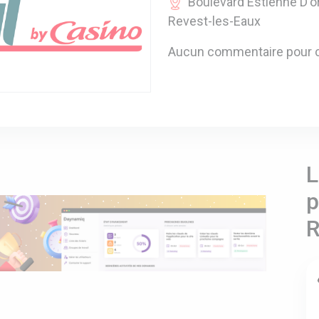
Boulevard Estienne D'o
Revest-les-Eaux
Aucun commentaire pour c
L
p
R