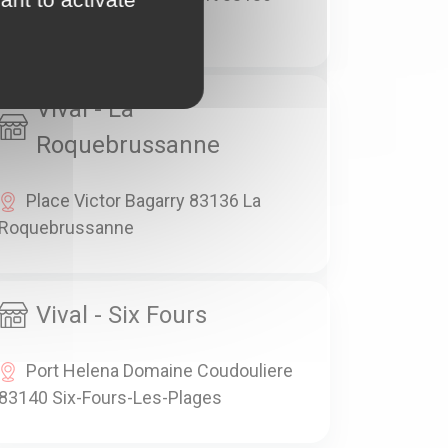
Garéoult
Vival - La
Roquebrussanne
Place Victor Bagarry 83136 La
Roquebrussanne
Vival - Six Fours
Port Helena Domaine Coudouliere
83140 Six-Fours-Les-Plages