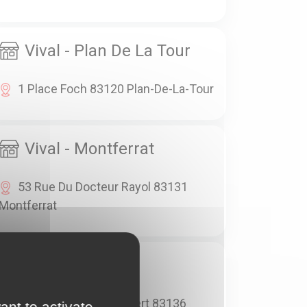
Vival - Plan De La Tour
1 Place Foch 83120 Plan-De-La-Tour
Vival - Montferrat
53 Rue Du Docteur Rayol 83131
Montferrat
Vival - Gareoult
36 Boulevard J. Audibert 83136
ant to activate