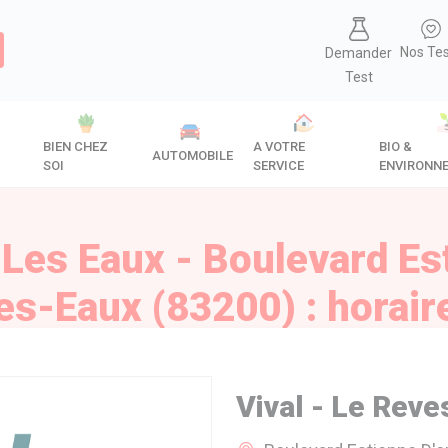
Nos Te
Demander
Test
BIEN CHEZ
A VOTRE
BIO &
AUTOMOBILE
SOI
SERVICE
ENVIRONN
 Les Eaux - Boulevard Es
es-Eaux (83200) : horaire
Vival - Le Reve