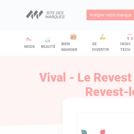
Intégrer votre marque
BIEN
SE
HIGH-
MODE
BEAUTÉ
MANGER
DIVERTIR
TECH
Vival - Le Revest
Revest-l