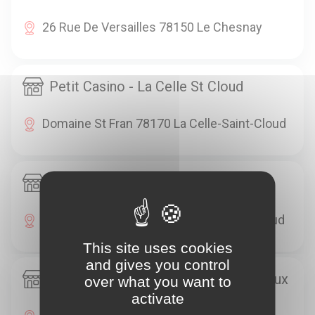
26 Rue De Versailles 78150 Le Chesnay
Petit Casino - La Celle St Cloud
Domaine St Fran 78170 La Celle-Saint-Cloud
Petit Casino - La Celle St Cloud
37 Av Lamartine 78170 La Celle-Saint-Cloud
This site uses cookies
and gives you control
Petit Casino - Montigny Le Bretonneux
over what you want to
activate