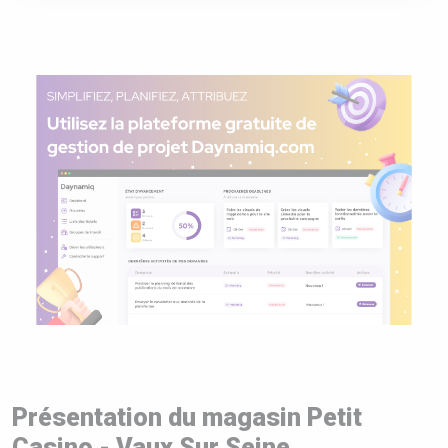
Présentation du magasin Petit
Casino - Vaux Sur Seine