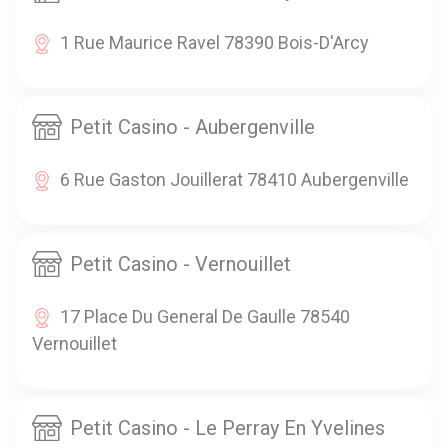
1 Rue Maurice Ravel 78390 Bois-D'Arcy
Petit Casino - Aubergenville
6 Rue Gaston Jouillerat 78410 Aubergenville
Petit Casino - Vernouillet
17 Place Du General De Gaulle 78540
Vernouillet
Petit Casino - Le Perray En Yvelines