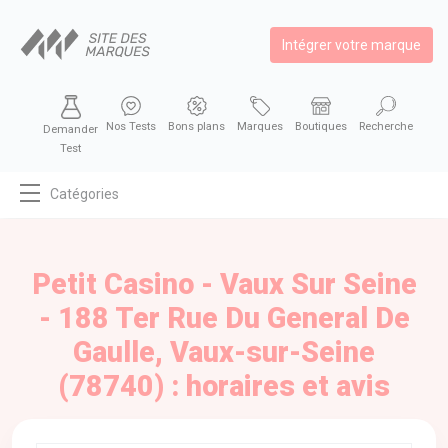
Intégrer votre marque
Nos Tests
Bons plans
Marques
Boutiques
Recherche
Demander
Test
Catégories
MODE
BEAUTÉ
Petit Casino - Vaux Sur Seine
BIEN MANGER
- 188 Ter Rue Du General De
SE DIVERTIR
Gaulle, Vaux-sur-Seine
HIGH-TECH
(78740) : horaires et avis
BIEN CHEZ SOI
AUTOMOBILE