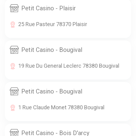
Petit Casino - Plaisir
25 Rue Pasteur 78370 Plaisir
Petit Casino - Bougival
19 Rue Du General Leclerc 78380 Bougival
Petit Casino - Bougival
1 Rue Claude Monet 78380 Bougival
Petit Casino - Bois D'arcy