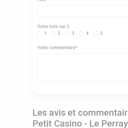
Votre note sur 5
1
2
3
4
5
Votre commentaire*
Les avis et commentaire
Petit Casino - Le Perra