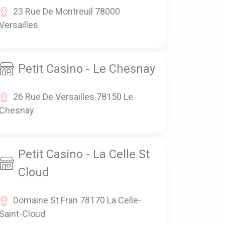
23 Rue De Montreuil 78000
Versailles
Petit Casino - Le Chesnay
26 Rue De Versailles 78150 Le
Chesnay
Petit Casino - La Celle St
Cloud
Domaine St Fran 78170 La Celle-
Saint-Cloud