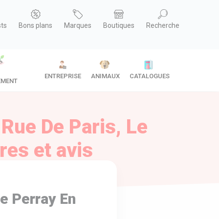
sts
Bons plans
Marques
Boutiques
Recherche
ENTREPRISE
ANIMAUX
CATALOGUES
EMENT
 Rue De Paris, Le
res et avis
Le Perray En