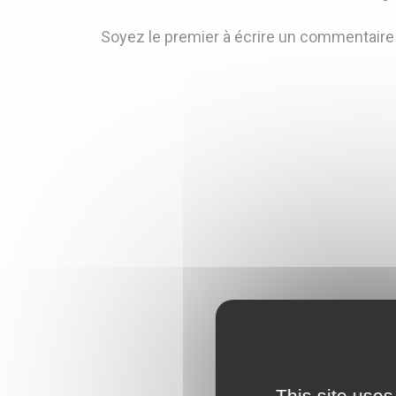
Soyez le premier à écrire un commentaire
This site uses