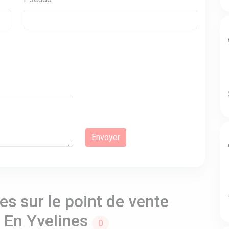
s sur le point de vente
y En Yvelines
0