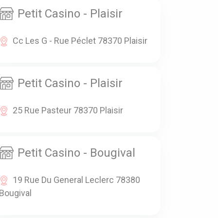
Petit Casino - Plaisir
Cc Les G - Rue Péclet 78370 Plaisir
Petit Casino - Plaisir
25 Rue Pasteur 78370 Plaisir
Petit Casino - Bougival
19 Rue Du General Leclerc 78380
Bougival