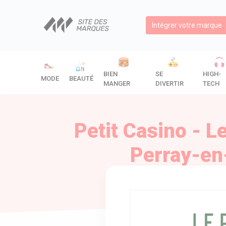
Intégrer votre marque
BIEN
SE
HIGH-
MODE
BEAUTÉ
MANGER
DIVERTIR
TECH
Petit Casino - L
Perray-en-