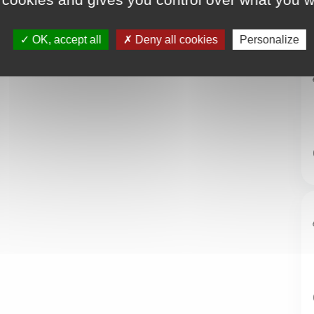
OK, accept all
Deny all cookies
Personalize