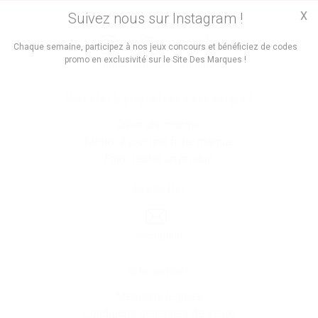
X
Suivez nous sur Instagram !
Trouvez des
Chaque semaine, participez à nos jeux concours et bénéficiez de codes
promo en exclusivité sur le Site Des Marques !
Promos
Marques
Boutiques
Vous êtes le propriétaire d'une marque ?
Créer une marque
Mettre à jour une fiche marque
Faire tester un produit
Newsletter
Inscription
Informations
Mentions légales
Conditions générales de vente