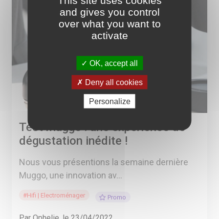
This site uses cookies
and gives you control
over what you want to
activate
OK, accept all
Deny all cookies
Personalize
Test muggo : une expérience de
dégustation inédite !
Nous vous présentions la semaine dernière
Muggo, une innovation av...
#Hifi | Electroménager
Promo
Par Ophelie, le 23/04/2022