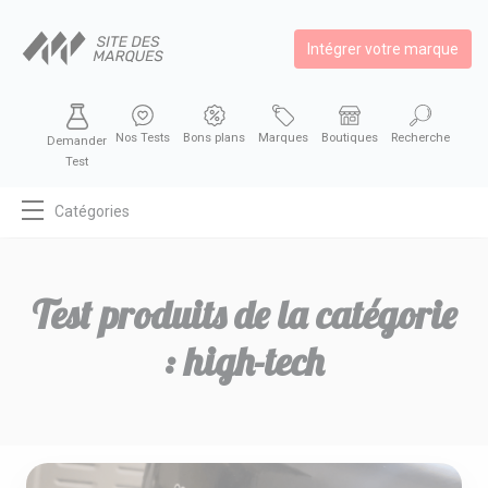
Intégrer votre marque
Nos Tests
Bons plans
Marques
Boutiques
Recherche
Demander
Test
Catégories
MODE
BEAUTÉ
Test produits de la catégorie
BIEN MANGER
:
high-tech
SE DIVERTIR
HIGH-TECH
BIEN CHEZ SOI
AUTOMOBILE