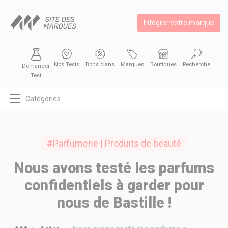
Intégrer votre marque
Nos Tests
Bons plans
Marques
Boutiques
Recherche
Demander
Test
Catégories
MODE
BEAUTÉ
#Parfumerie | Produits de beauté
BIEN MANGER
Nous avons testé les parfums
SE DIVERTIR
confidentiels à garder pour
HIGH-TECH
nous de Bastille !
BIEN CHEZ SOI
AUTOMOBILE