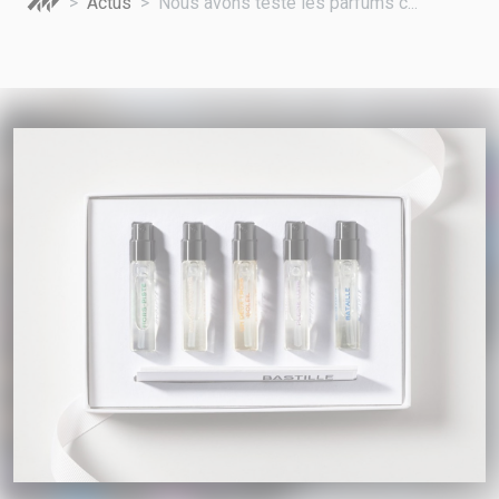
Actus
Nous avons testé les parfums c...
A VOTRE SERVICE
BIO & ENVIRONNEMENT
ENTREPRISE
ANIMAUX
CATALOGUES