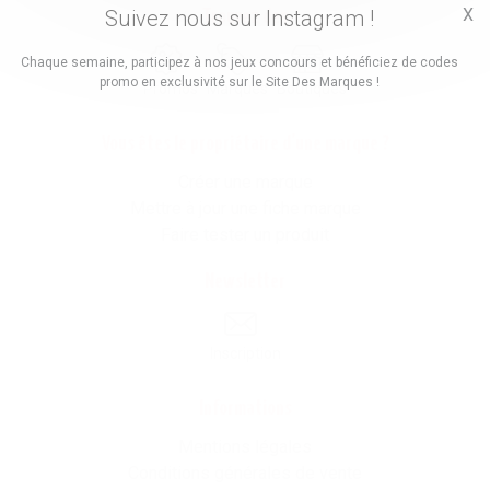
X
Suivez nous sur Instagram !
Trouvez des
Chaque semaine, participez à nos jeux concours et bénéficiez de codes
promo en exclusivité sur le Site Des Marques !
Promos
Marques
Boutiques
Vous êtes le propriétaire d'une marque ?
Créer une marque
Mettre à jour une fiche marque
Faire tester un produit
Newsletter
Inscription
Informations
Mentions légales
Conditions générales de vente