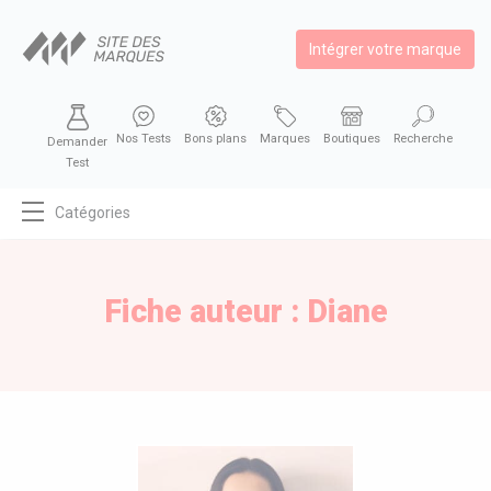
Intégrer votre marque
Nos Tests
Bons plans
Marques
Boutiques
Recherche
Demander
Test
Catégories
MODE
BEAUTÉ
Fiche auteur : Diane
BIEN MANGER
SE DIVERTIR
HIGH-TECH
BIEN CHEZ SOI
AUTOMOBILE