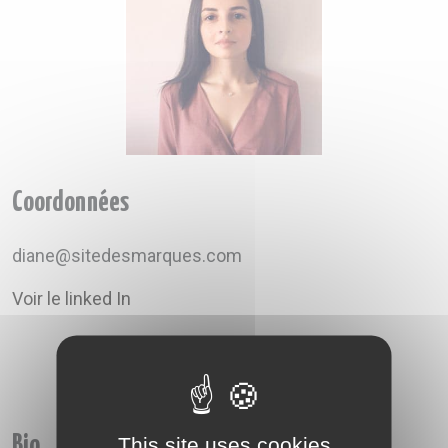
A VOTRE SERVICE
BIO & ENVIRONNEMENT
ENTREPRISE
ANIMAUX
CATALOGUES
Coordonnées
diane@sitedesmarques.com
Voir le linked In
Bio
This site uses cookies