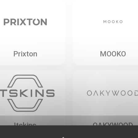
Prixton
MOOKO
Itskins
OAKYWOOD