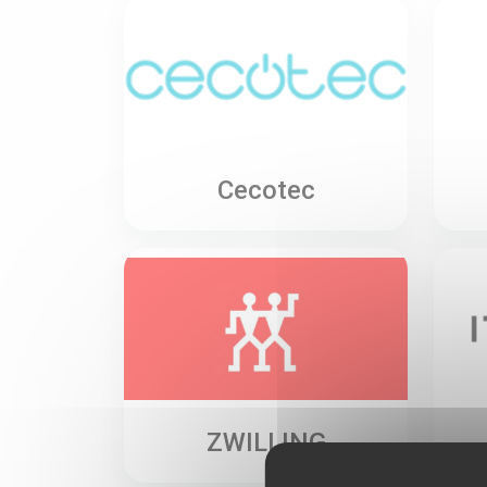
Cecotec
ZWILLING