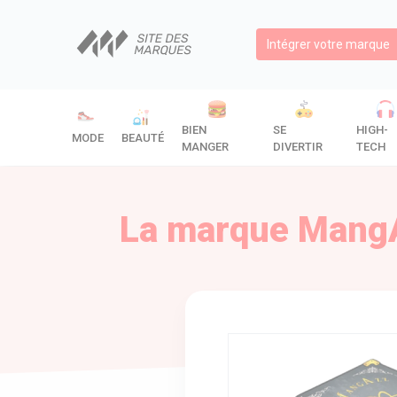
Intégrer votre marque
BIEN
SE
HIGH-
MODE
BEAUTÉ
MANGER
DIVERTIR
TECH
La marque MangAz