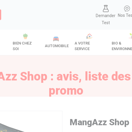
Nos Te
Demander
Test
BIEN CHEZ
A VOTRE
BIO &
AUTOMOBILE
SOI
SERVICE
ENVIRONN
z Shop : avis, liste de
promo
MangAzz Shop