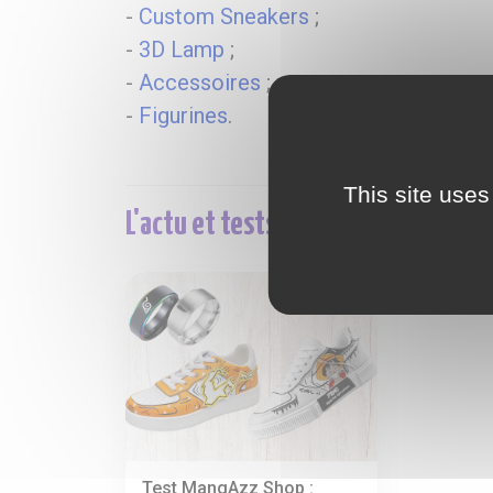
-
Custom Sneakers
;
-
3D Lamp
;
-
Accessoires
;
-
Figurines
.
This site uses
L'actu et tests sur la marque Mang
Test MangAzz Shop :