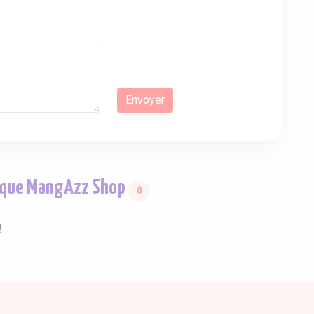
marque MangAzz Shop
0
!