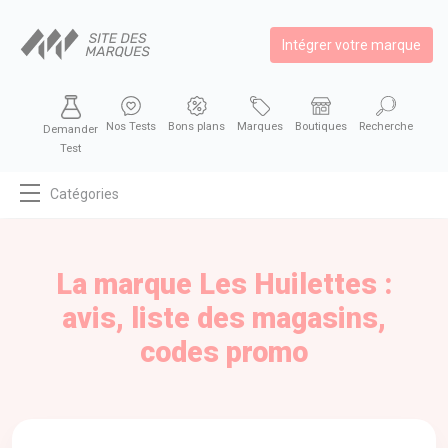
Intégrer votre marque
Nos Tests
Bons plans
Marques
Boutiques
Recherche
Demander
Test
Catégories
MODE
BEAUTÉ
La marque Les Huilettes :
BIEN MANGER
avis, liste des magasins,
SE DIVERTIR
codes promo
HIGH-TECH
BIEN CHEZ SOI
AUTOMOBILE