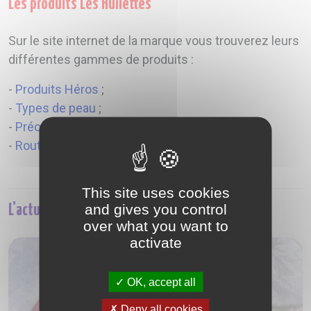
Les produits Les Huilettes
Sur le site internet de la marque vous trouverez leurs
différentes gammes de produits :
-
Produits Héros
;
-
Types de peau
;
-
Préoccupations
;
-
Routines
.
This site uses cookies
and gives you control
L'actu et tests sur la marque Les Huilettes
over what you want to
activate
OK, accept all
Deny all cookies