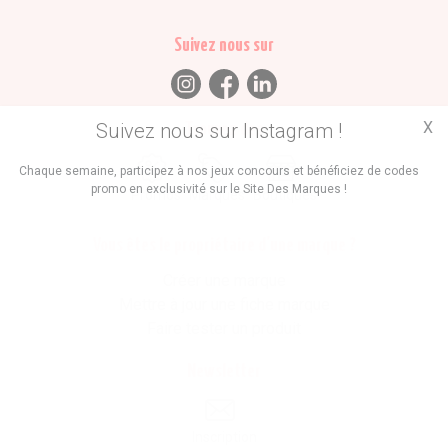
Suivez nous sur
X
Suivez nous sur Instagram !
Trouvez des
Chaque semaine, participez à nos jeux concours et bénéficiez de codes
promo en exclusivité sur le Site Des Marques !
Promos
Marques
Boutiques
Vous êtes le propriétaire d'une marque ?
Créer une marque
Mettre à jour une fiche marque
Faire tester un produit
Newsletter
Inscription