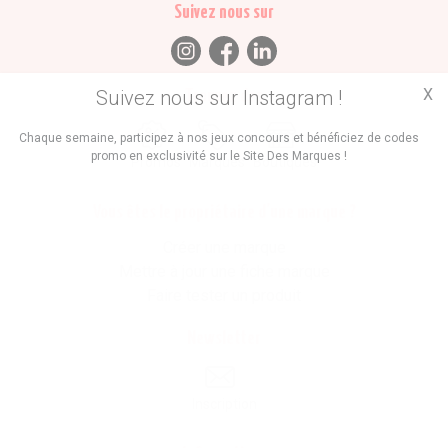
Suivez nous sur
X
Suivez nous sur Instagram !
Trouvez des
Chaque semaine, participez à nos jeux concours et bénéficiez de codes
promo en exclusivité sur le Site Des Marques !
Promos
Marques
Boutiques
Vous êtes le propriétaire d'une marque ?
Créer une marque
Mettre à jour une fiche marque
Faire tester un produit
Newsletter
Inscription