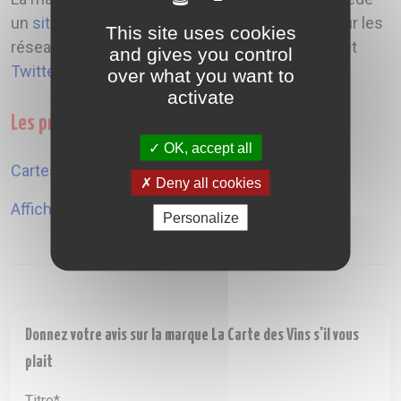
un
site internet
mais est également présente sur les
This site uses cookies
réseaux sociaux tels que
Instagram
,
Facebook
et
and gives you control
Twitter
.
over what you want to
activate
Les produits La Carte des Vins s'il vous plait
OK, accept all
Cartes viticoles
,
Deny all cookies
Affiches
Personalize
Donnez votre avis sur la marque La Carte des Vins s'il vous
plait
Titre*