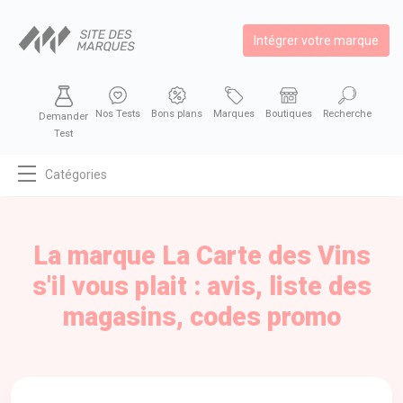
Intégrer votre marque
Nos Tests
Bons plans
Marques
Boutiques
Recherche
Demander
Test
Catégories
MODE
BEAUTÉ
La marque La Carte des Vins
BIEN MANGER
s'il vous plait : avis, liste des
SE DIVERTIR
magasins, codes promo
HIGH-TECH
BIEN CHEZ SOI
AUTOMOBILE