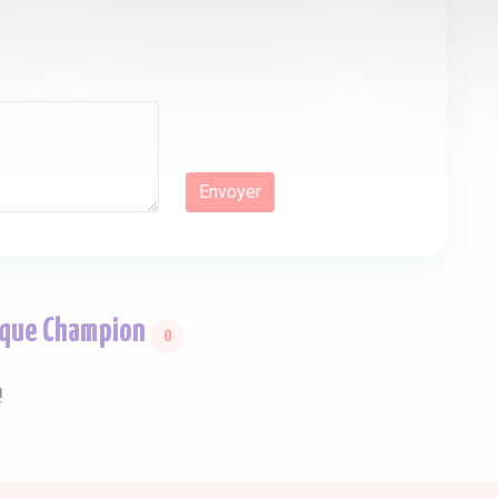
arque Champion
0
!