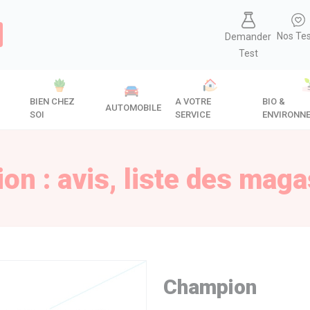
Nos Te
Demander
Test
BIEN CHEZ
A VOTRE
BIO &
AUTOMOBILE
SOI
SERVICE
ENVIRONN
n : avis, liste des mag
Champion