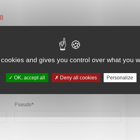
on
mme et Enfant
 cookies and gives you control over what you w
OK, accept all
Deny all cookies
Personalize
Pseudo*