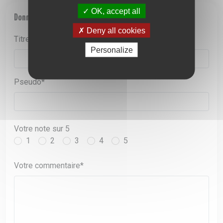
OK, accept all
Donnez votre avis sur la marque Bagel Shop
Deny all cookies
Titre*
Personalize
Pseudo*
Votre note sur 5
1
2
3
4
5
Votre commentaire*