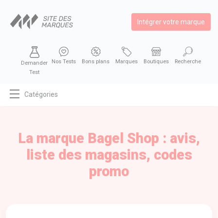
Intégrer votre marque
Nos Tests
Bons plans
Marques
Boutiques
Recherche
Demander
Test
Catégories
MODE
BEAUTÉ
La marque Bagel Shop : avis,
BIEN MANGER
liste des magasins, codes
SE DIVERTIR
promo
HIGH-TECH
BIEN CHEZ SOI
AUTOMOBILE