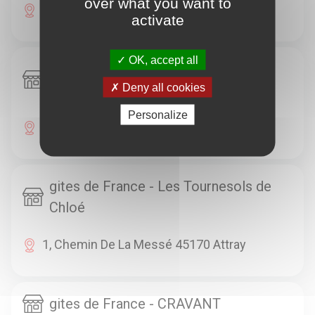
over what you want to
La Grosse Planche 45150 Férolles
activate
OK, accept all
gites de France - A la bouteille
Deny all cookies
inépuisable
Personalize
2, Place Du Grand Cloître 45150 Jargeau
gites de France - Les Tournesols de
Chloé
1, Chemin De La Messé 45170 Attray
gites de France - CRAVANT