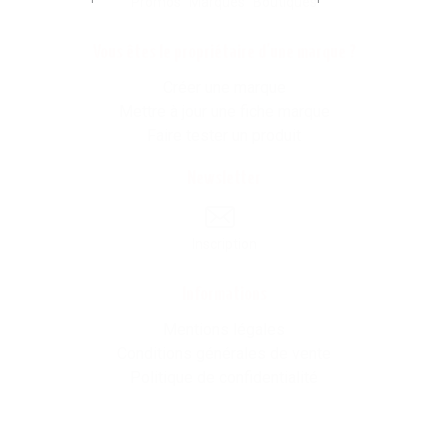
Promos
Marques
Boutiques
Vous êtes le propriétaire d'une marque ?
Créer une marque
Mettre à jour une fiche marque
Faire tester un produit
Newsletter
Inscription
Informations
Mentions légales
Conditions générales de vente
Politique de confidentialité