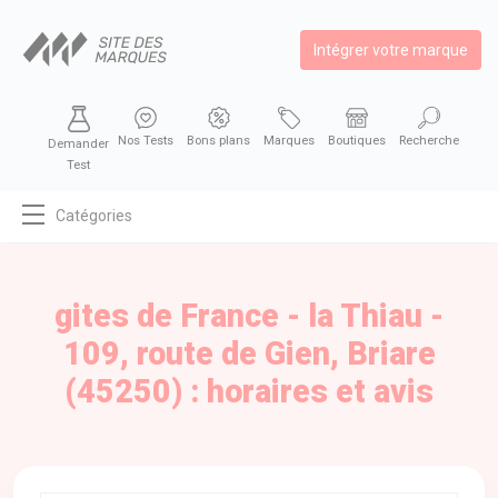
Intégrer votre marque
Nos Tests
Bons plans
Marques
Boutiques
Recherche
Demander
Test
Catégories
MODE
BEAUTÉ
gites de France - la Thiau -
BIEN MANGER
109, route de Gien, Briare
SE DIVERTIR
(45250) : horaires et avis
HIGH-TECH
BIEN CHEZ SOI
AUTOMOBILE