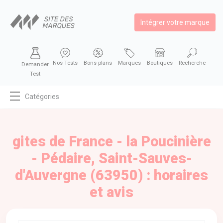
Intégrer votre marque
Nos Tests
Bons plans
Marques
Boutiques
Recherche
Demander
Test
Catégories
MODE
BEAUTÉ
gites de France - la Poucinière
BIEN MANGER
- Pédaire, Saint-Sauves-
SE DIVERTIR
d'Auvergne (63950) : horaires
HIGH-TECH
et avis
BIEN CHEZ SOI
AUTOMOBILE