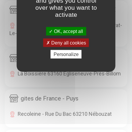
and gives you control
over what you want to
gites de France - MURAT LE QUAIRE
activate
Route De La Banne D'Ordanche 63150 Murat-
OK, accept all
Le-Quaire
Deny all cookies
Personalize
gites de France - La Boissière
La Boissière 63160 Égliseneuve-Près-Billom
gites de France - Puys
Recoleine - Rue Du Bac 63210 Nébouzat