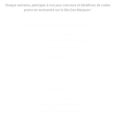
Chaque semaine, participez à nos jeux concours et bénéficiez de codes
promo en exclusivité sur le Site Des Marques !
Promos
Marques
Boutiques
Vous êtes le propriétaire d'une marque ?
Créer une marque
Mettre à jour une fiche marque
Faire tester un produit
Newsletter
Inscription
Informations
Mentions légales
Conditions générales de vente
Politique de confidentialité