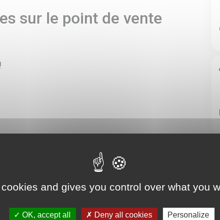
s sur le point de vente
!
 cookies and gives you control over what you w
OK, accept all
Deny all cookies
Personalize