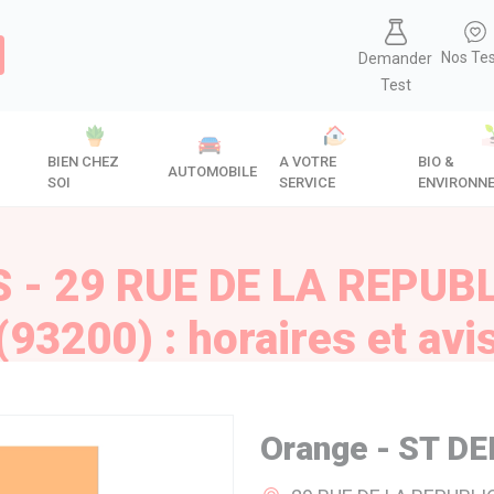
Nos Te
Demander
Test
BIEN CHEZ
A VOTRE
BIO &
AUTOMOBILE
SOI
SERVICE
ENVIRONN
S - 29 RUE DE LA REPUBL
(93200) : horaires et avi
Orange - ST DE