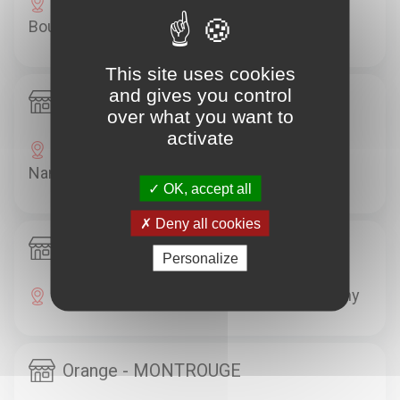
110 BOULEVARD JEAN JAURES 92100
Boulogne-Billancourt
This site uses cookies
and gives you control
Orange - NANTERRE
over what you want to
activate
54 AVENUE MAURICE THOREZ 92000
Nanterre
OK, accept all
Deny all cookies
Orange - CLICHY
Personalize
99 BOULEVARD JEAN JAURES 92110 Clichy
Orange - MONTROUGE