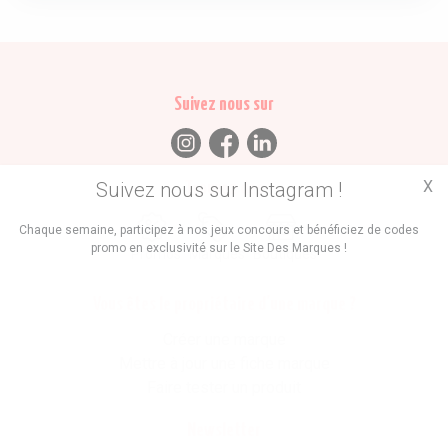
Suivez nous sur
X
Suivez nous sur Instagram !
Trouvez des
Chaque semaine, participez à nos jeux concours et bénéficiez de codes
promo en exclusivité sur le Site Des Marques !
Promos
Marques
Boutiques
Vous êtes le propriétaire d'une marque ?
Créer une marque
Mettre à jour une fiche marque
Faire tester un produit
Newsletter