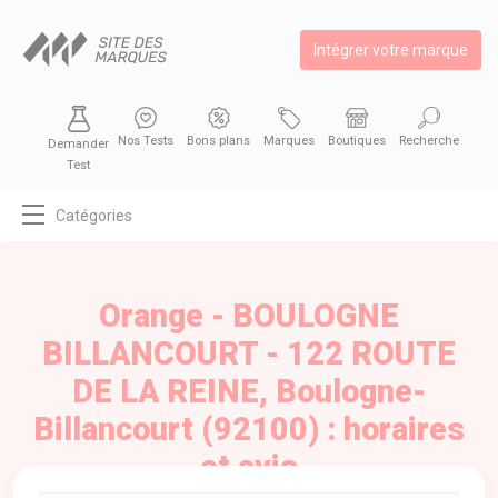
Intégrer votre marque
Nos Tests
Bons plans
Marques
Boutiques
Recherche
Demander
Test
Catégories
MODE
BEAUTÉ
Orange - BOULOGNE
BIEN MANGER
BILLANCOURT - 122 ROUTE
SE DIVERTIR
DE LA REINE, Boulogne-
HIGH-TECH
Billancourt (92100) : horaires
BIEN CHEZ SOI
et avis
AUTOMOBILE